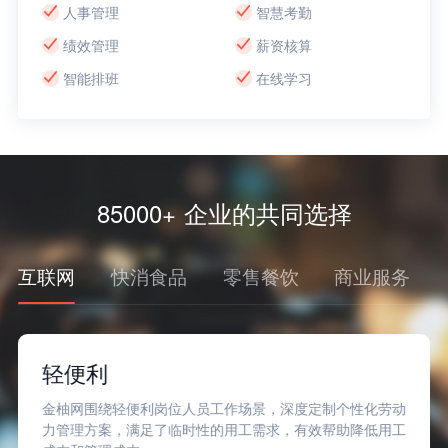
人事管理
智慧考勤
绩效管理
薪资核算
智能排班
在线学习
85000+ 企业的共同选择
互联网
快消食品
零售餐饮
商业服务
轻便利
金柚网围绕轻便利岗位人员工作场景，深度定制个性化劳动
力管理方案，满足了临时性的用工需求，有效帮助降低用工