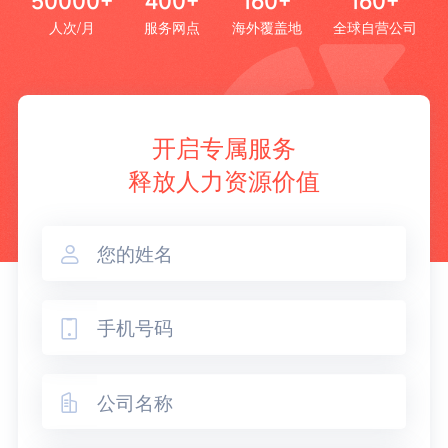
50000+
400+
160+
160+
人次/月
服务网点
海外覆盖地
全球自营公司
开启专属服务
释放人力资源价值


